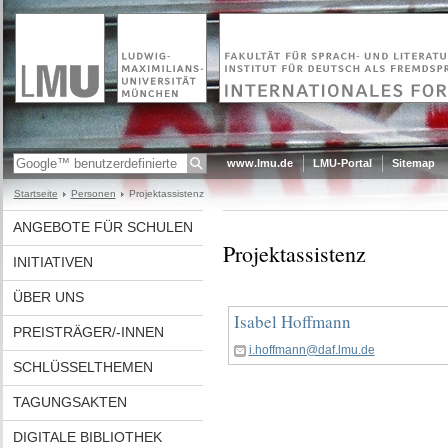
www.lmu.de
LMU-Portal
Sitemap
Startseite
Personen
Projektassistenz
ANGEBOTE FÜR SCHULEN
Projektassistenz
INITIATIVEN
ÜBER UNS
Isabel Hoffmann
PREISTRÄGER/-INNEN
i.hoffmann@daf.lmu.de
SCHLÜSSELTHEMEN
TAGUNGSAKTEN
DIGITALE BIBLIOTHEK