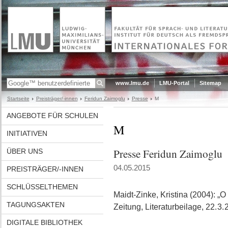
www.lmu.de
LMU-Portal
Sitemap
Startseite
Preisträger/-innen
Feridun Zaimoglu
Presse
M
ANGEBOTE FÜR SCHULEN
M
INITIATIVEN
Presse Feridun Zaimoglu
ÜBER UNS
04.05.2015
PREISTRÄGER/-INNEN
SCHLÜSSELTHEMEN
Maidt-Zinke, Kristina (2004): „
TAGUNGSAKTEN
Zeitung, Literaturbeilage, 22. 3
DIGITALE BIBLIOTHEK